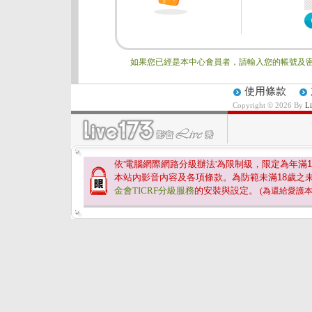
如果您已經是本中心會員者，請輸入您的帳號及密
使用條款
Copyright © 2026 By
L
依'電腦網際網路分級辦法'為限制級，限定為年滿
1
本站內影音內容及各項條款。為防範未滿
18
歲之
金會TICRF分級服務
的安裝與設定。
(為還給愛護