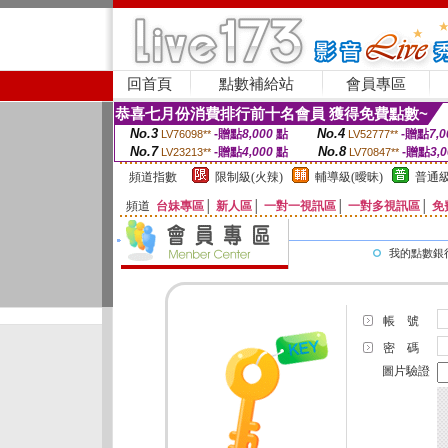
回首頁
點數補給站
會員專區
恭喜七月份消費排行前十名會員 獲得免費點數~
No.3
No.4
-贈點
8,000
點
-贈點
7,0
LV76098**
LV52777**
No.7
No.8
-贈點
4,000
點
-贈點
3,
LV23213**
LV70847**
頻道指數
限制級(火辣)
輔導級(曖昧)
普通級
頻道
台妹專區
│
新人區
│
一對一視訊區
│
一對多視訊區
│
免
我的點數銀
帳 號
密 碼
圖片驗證