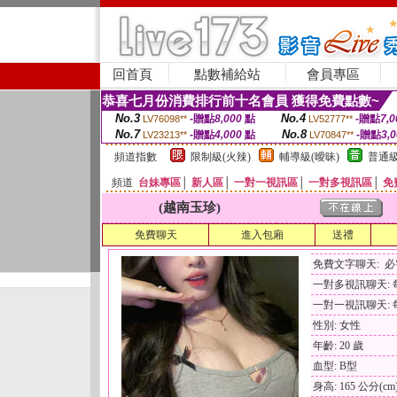
回首頁
點數補給站
會員專區
恭喜七月份消費排行前十名會員 獲得免費點數~
No.3
No.4
-贈點
8,000
點
-贈點
7,0
LV76098**
LV52777**
No.7
No.8
-贈點
4,000
點
-贈點
3,
LV23213**
LV70847**
頻道指數
限制級(火辣)
輔導級(曖昧)
普通級
頻道
台妹專區
│
新人區
│
一對一視訊區
│
一對多視訊區
│
免
(越南玉珍)
免費聊天
進入包廂
送禮
免費文字聊天: 
一對多視訊聊天: 每
一對一視訊聊天: 每
性別: 女性
年齡: 20 歲
血型: B型
身高: 165 公分(cm