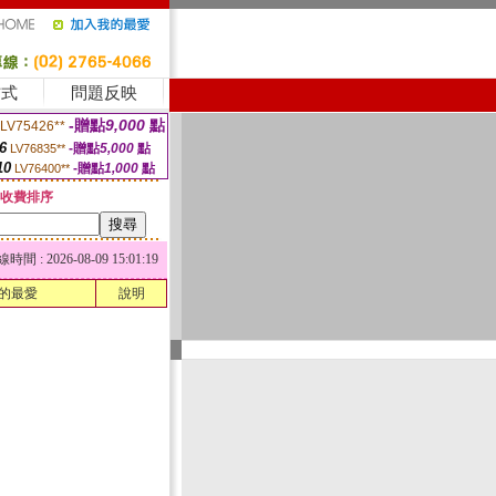
方式
問題反映
-贈點
9,000
點
LV75426**
6
-贈點
5,000
點
LV76835**
10
-贈點
1,000
點
LV76400**
收費排序
 : 2026-08-09 15:01:19
的最愛
說明