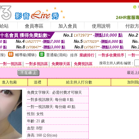
給站
會員專區
加入會員
使用說明
付款
十名會員 獲得免費點數~
No.1
-贈點
10,000
點
No.2
LV72973**
No.4
No.5
No.
00
點
-贈點
7,000
點
-贈點
6,000
點
LV52777**
LV77023**
No.8
No.8
No.
00
點
-贈點
3,000
點
-贈點
3,000
點
LV70847**
LV75677**
辣)
輔導級(曖昧)
普通級(清純)
排序
業績排行
│
一對多收費排序
│
一對一
搜尋主持人網名/編號：
一對一視訊區
│
一對多視訊區
│
免費聊天區
│
免費視訊區
最近上線時間
進入包廂
送禮
給主持人打分數
加到我
免費文字聊天: 必需付費才可聊天
一對多視訊聊天: 每分鐘 8 點
一對一視訊聊天: 每分鐘 40 點
性別: 女性
年齡: 21 歲
血型: B型
身高: 160 公分(cm)