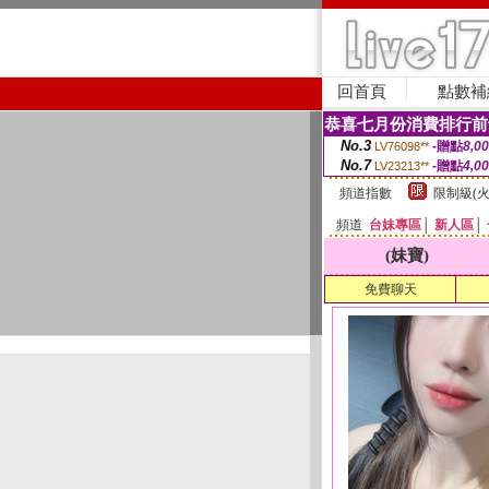
回首頁
點數補
恭喜七月份消費排行前
No.3
-贈點
8,0
LV76098**
No.7
-贈點
4,0
LV23213**
頻道指數
限制級(火
頻道
台妹專區
│
新人區
│
(妹寶)
免費聊天