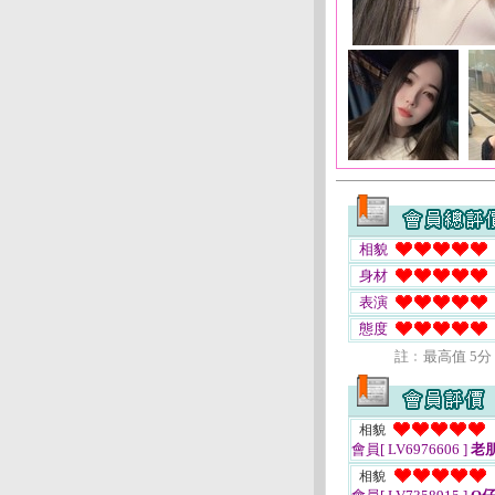
相貌
身材
表演
態度
註﹕最高值 5分
相貌
會員[ LV6976606 ]
老
相貌