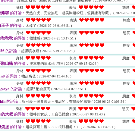
仔
的評論：
真白虎 粉色一線鮑 奶也好看也是粉的 超級稀有
( 2026-08-03 00:06:57 )
身材
表演
態度
玉雍容
的評論：
天然白虎，完全無毛，超美胸超粉紅，值得擁有珍藏，
( 2026-08-02 0
身材
表演
態度
白王子
的評論：
太棒了
( 2026-07-26 01:36:51 )
身材
表演
態度
秋秋秋秋
的評論：
很性感
( 2026-07-25 13:17:51 )
身材
表演
態度
456
的評論：
超讚噴水姬
( 2026-07-19 23:01:23 )
身材
表演
態度
子騎山豬
的評論：
洗車場的噴水槍 哇啦
( 2026-07-09 15:42:26 )
身材
表演
態度
n0
的評論：
物超所值
( 2026-07-04 13:44:16 )
身材
表演
態度
yoyo
的評論：
超讚? 配合度高
( 2026-07-04 02:52:51 )
身材
表演
態度
hih
的評論：
很可愛～很會聊天～甜甜的，有戀愛的感覺
( 2026-06-28 01:08:34 )
身材
表演
態度
怖的大叔
的評論：
很棒的女孩，11自己體會
( 2026-06-27 00:12:43 )
身材
表演
態度
濕蛋堡
的評論：
超級寶藏主播～～～很好相處：）
( 2026-06-16 21:47:01 )