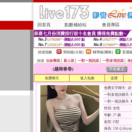
回首頁
點數補給站
會員專區
恭喜七月份消費排行前十名會員 獲得免費點數~
No.3
No.4
-贈點
8,000
點
-贈點
7,0
LV76098**
LV52777**
No.7
No.8
-贈點
4,000
點
-贈點
3,
LV23213**
LV70847**
頻道指數
限制級(火辣)
輔導級(曖昧)
普通級
頻道
台妹專區
│
新人區
│
一對一視訊區
│
一對多視訊區
│
免
(越南春卷)
免費聊天
進入包廂
送禮
免費文字聊天: 
一對多視訊聊天: 每
一對一視訊聊天: 每
性別: 女性
年齡: 27 歲
血型: O型
身高: 158 公分(cm