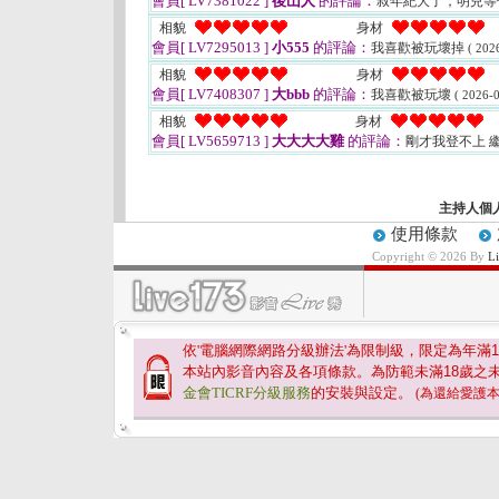
會員[ LV7381022 ]
後山人
的評論：
叔年紀大了，明兒等
相貌
身材
會員[ LV7295013 ]
小555
的評論：
我喜歡被玩壞掉
( 202
相貌
身材
會員[ LV7408307 ]
大bbb
的評論：
我喜歡被玩壞
( 2026-0
相貌
身材
會員[ LV5659713 ]
大大大大雞
的評論：
剛才我登不上 
主持人個
使用條款
Copyright © 2026 By
L
依'電腦網際網路分級辦法'為限制級，限定為年滿
1
本站內影音內容及各項條款。為防範未滿
18
歲之
金會TICRF分級服務
的安裝與設定。
(為還給愛護