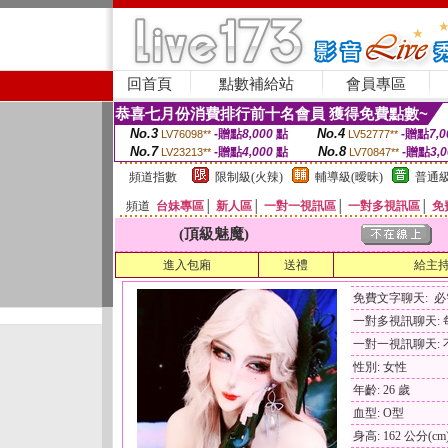
回首頁
點數補給站
會員專區
恭喜七月份消費排行前十名會員 獲得免費點數~
No.3
No.4
-贈點
8,000
點
-贈點
7,0
LV76098**
LV52777**
No.7
No.8
-贈點
4,000
點
-贈點
3,
LV23213**
LV70847**
頻道指數
限制級(火辣)
輔導級(曖昧)
普通級
頻道
台妹專區
│
新人區
│
一對一視訊區
│
一對多視訊區
│
免
(頂級魅魔)
進入包廂
送禮
給主
免費文字聊天: 
一對多視訊聊天: 每
一對一視訊聊天: 
性別: 女性
年齡: 26 歲
血型: O型
身高: 162 公分(cm